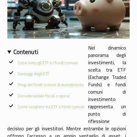
Nel dinamico
Contenuti
panorama degli
investimenti, la
Cosa sono gli ETF e i fondi comuni
scelta tra ETF
Vantaggi degli ETF
(Exchange Traded
Funds) e fondi
Pregi dei fondi comuni di investimento
comuni di
Considerazioni fiscali e spese
investimento
rappresenta un
Come scegliere tra ETF e fondi comuni
punto di
riflessione
decisivo per gli investitori. Mentre entrambe le opzioni
offrono l'accesso a un ampio ventaglio di asset, i